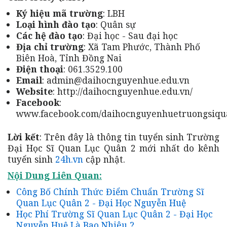
Ký hiệu mã trường
: LBH
Loại hình đào tạo
: Quân sự
Các hệ đào tạo
: Đại học - Sau đại học
Địa chỉ trường
: Xã Tam Phước, Thành Phố
Biên Hoà, Tỉnh Đồng Nai
Điện thoại
: 061.3529.100
Email
: admin@daihocnguyenhue.edu.vn
Website
: http://daihocnguyenhue.edu.vn/
Facebook
:
www.facebook.com/daihocnguyenhuetruongsiqu
Lời kết
: Trên đây là thông tin tuyển sinh Trường
Đại Học Sĩ Quan Lục Quân 2 mới nhất do kênh
tuyển sinh
24h.vn
cập nhật.
Nội Dung Liên Quan:
Công Bố Chính Thức Điểm Chuẩn Trường Sĩ
Quan Lục Quân 2 - Đại Học Nguyễn Huệ
Học Phí Trường Sĩ Quan Lục Quân 2 - Đại Học
Nguyễn Huệ Là Bao Nhiêu ?