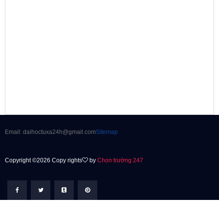
Email: daihoctuxa24h@gmail.com
Sitemap
Copyright ©2026 Copy rights
by
Chọn trường 247