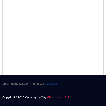
Email: daihoctuxa24h@gmail.com
Sitemap
Copyright ©2026 Copy rights
by
Chọn trường 247