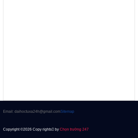
Email: daihoctuxa24h@gmail.com
Sitemap
Copyright ©2026 Copy rights
by
Chọn trường 247