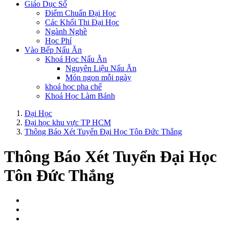
Giáo Dục Số
Điểm Chuẩn Đại Học
Các Khối Thi Đại Học
Ngành Nghề
Học Phí
Vào Bếp Nấu Ăn
Khoá Học Nấu Ăn
Nguyên Liệu Nấu Ăn
Món ngon mỗi ngày
khoá học pha chế
Khoá Học Làm Bánh
Đại Học
Đại học khu vực TP HCM
Thông Báo Xét Tuyển Đại Học Tôn Đức Thắng
Thông Báo Xét Tuyển Đại Học
Tôn Đức Thắng