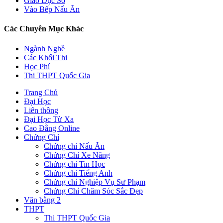
Giáo Dục Số
Vào Bếp Nấu Ăn
Các Chuyên Mục Khác
Ngành Nghề
Các Khối Thi
Học Phí
Thi THPT Quốc Gia
Trang Chủ
Đại Học
Liên thông
Đại Học Từ Xa
Cao Đẳng Online
Chứng Chỉ
Chứng chỉ Nấu Ăn
Chứng Chỉ Xe Nâng
Chứng chỉ Tin Học
Chứng chỉ Tiếng Anh
Chứng chỉ Nghiệp Vụ Sư Phạm
Chứng Chỉ Chăm Sóc Sắc Đẹp
Văn bằng 2
THPT
Thi THPT Quốc Gia