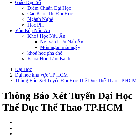
Giáo Dục Số
Điểm Chuẩn Đại Học
Các Khối Thi Đại Học
Ngành Nghề
Học Phí
Vào Bếp Nấu Ăn
Khoá Học Nấu Ăn
Nguyên Liệu Nấu Ăn
Món ngon mỗi ngày
khoá học pha chế
Khoá Học Làm Bánh
Đại Học
Đại học khu vực TP HCM
Thông Báo Xét Tuyển Đại Học Thể Dục Thể Thao TP.HCM
Thông Báo Xét Tuyển Đại Học
Thể Dục Thể Thao TP.HCM