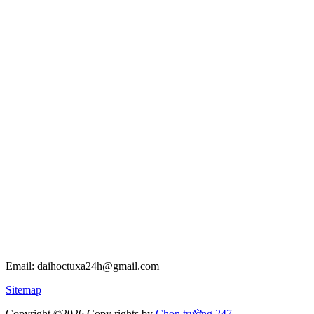
Email: daihoctuxa24h@gmail.com
Sitemap
Copyright ©2026 Copy rights
by
Chọn trường 247