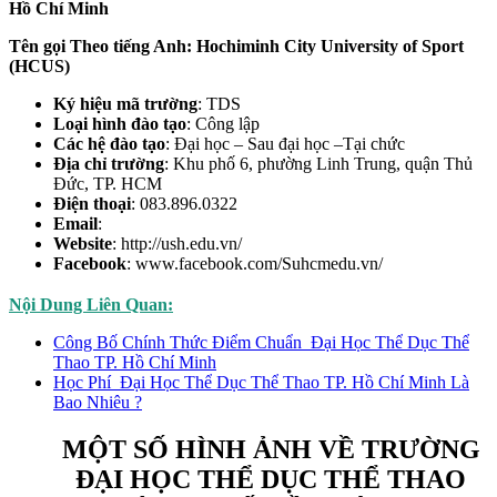
Hồ Chí Minh
Tên gọi Theo tiếng Anh: Hochiminh City University of Sport
(HCUS)
Ký hiệu mã trường
: TDS
Loại hình đào tạo
: Công lập
Các hệ đào tạo
: Đại học – Sau đại học –Tại chức
Địa chỉ trường
: Khu phố 6, phường Linh Trung, quận Thủ
Đức, TP. HCM
Điện thoại
: 083.896.0322
Email
:
Website
: http://ush.edu.vn/
Facebook
: www.facebook.com/Suhcmedu.vn/
Nội Dung Liên Quan:
Công Bố Chính Thức Điểm Chuẩn Đại Học Thể Dục Thể
Thao TP. Hồ Chí Minh
Học Phí Đại Học Thể Dục Thể Thao TP. Hồ Chí Minh Là
Bao Nhiêu ?
MỘT SỐ HÌNH ẢNH VỀ TRƯỜNG
ĐẠI HỌC THỂ DỤC THỂ THAO