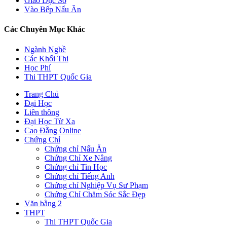
Giáo Dục Số
Vào Bếp Nấu Ăn
Các Chuyên Mục Khác
Ngành Nghề
Các Khối Thi
Học Phí
Thi THPT Quốc Gia
Trang Chủ
Đại Học
Liên thông
Đại Học Từ Xa
Cao Đẳng Online
Chứng Chỉ
Chứng chỉ Nấu Ăn
Chứng Chỉ Xe Nâng
Chứng chỉ Tin Học
Chứng chỉ Tiếng Anh
Chứng chỉ Nghiệp Vụ Sư Phạm
Chứng Chỉ Chăm Sóc Sắc Đẹp
Văn bằng 2
THPT
Thi THPT Quốc Gia