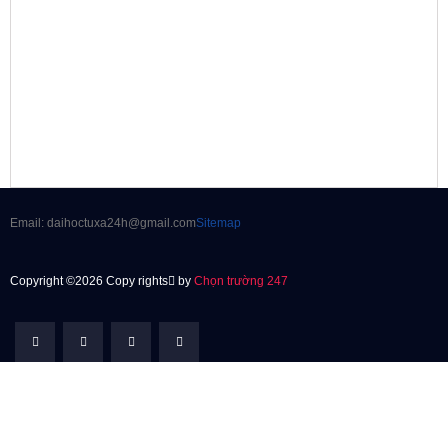
Email: daihoctuxa24h@gmail.com
Sitemap
Copyright ©2026 Copy rights
by
Chọn trường 247