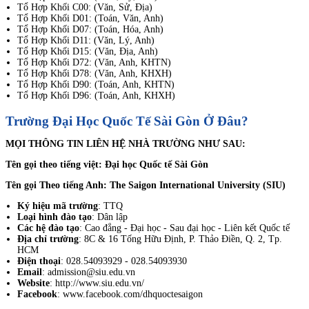
Tổ Hợp Khối C00: (Văn, Sử, Địa)
Tổ Hợp Khối D01: (Toán, Văn, Anh)
Tổ Hợp Khối D07: (Toán, Hóa, Anh)
Tổ Hợp Khối D11: (Văn, Lý, Anh)
Tổ Hợp Khối D15: (Văn, Địa, Anh)
Tổ Hợp Khối D72: (Văn, Anh, KHTN)
Tổ Hợp Khối D78: (Văn, Anh, KHXH)
Tổ Hợp Khối D90: (Toán, Anh, KHTN)
Tổ Hợp Khối D96: (Toán, Anh, KHXH)
Trường Đại Học Quốc Tế Sài Gòn Ở Đâu?
MỌI THÔNG TIN LIÊN HỆ NHÀ TRƯỜNG NHƯ SAU:
Tên gọi theo tiếng việt: Đại học Quốc tế Sài Gòn
Tên gọi Theo tiếng Anh: The Saigon International University (SIU)
Ký hiệu mã trường
: TTQ
Loại hình đào tạo
: Dân lập
Các hệ đào tạo
: Cao đẳng - Đại học - Sau đại học - Liên kết Quốc tế
Địa chỉ trường
: 8C & 16 Tống Hữu Định, P. Thảo Điền, Q. 2, Tp.
HCM
Điện thoại
: 028.54093929 - 028.54093930
Email
: admission@siu.edu.vn
Website
: http://www.siu.edu.vn/
Facebook
: www.facebook.com/dhquoctesaigon