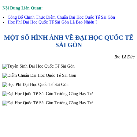
Nội Dung Liên Quan:
Công Bố Chính Thức Điểm Chuẩn Đại Học Quốc Tế Sài Gòn
Học Phí Đại Học Quốc Tế Sài Gòn Là Bao Nhiêu ?
MỘT SỐ HÌNH ẢNH VỀ ĐẠI HỌC QUỐC TẾ
SÀI GÒN
By: Lê Đức