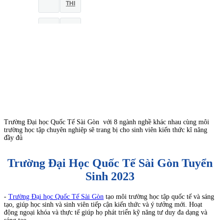
THI
HỌC
THI
PHÍ
THPT
QUỐC
GIA
Trường Đại học Quốc Tế Sài Gòn với 8 ngành nghề khác nhau cùng môi
trường học tập chuyên nghiệp sẽ trang bị cho sinh viên kiến thức kĩ năng
đầy đủ
Trường Đại Học Quốc Tế Sài Gòn Tuyển
Sinh 2023
-
Trường Đại học Quốc Tế Sài Gòn
tạo môi trường học tập quốc tế và sáng
tạo, giúp học sinh và sinh viên tiếp cận kiến thức và ý tưởng mới. Hoạt
động ngoại khóa và thực tế giúp họ phát triển kỹ năng tư duy đa dạng và