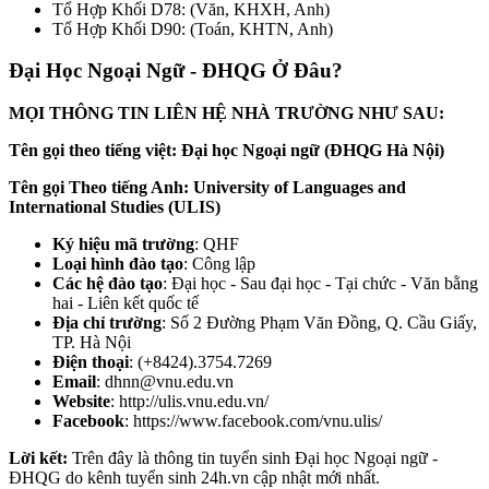
Tổ Hợp Khối D78: (Văn, KHXH, Anh)
Tổ Hợp Khối D90: (Toán, KHTN, Anh)
Đại Học Ngoại Ngữ - ĐHQG Ở Đâu?
MỌI THÔNG TIN LIÊN HỆ NHÀ TRƯỜNG NHƯ SAU:
Tên gọi theo tiếng việt: Đại học Ngoại ngữ (ĐHQG Hà Nội)
Tên gọi Theo tiếng Anh: University of Languages and
International Studies (ULIS)
Ký hiệu mã trường
: QHF
Loại hình đào tạo
: Công lập
Các hệ đào tạo
: Đại học - Sau đại học - Tại chức - Văn bằng
hai - Liên kết quốc tế
Địa chỉ trường
: Số 2 Đường Phạm Văn Đồng, Q. Cầu Giấy,
TP. Hà Nội
Điện thoại
: (+8424).3754.7269
Email
: dhnn@vnu.edu.vn
Website
: http://ulis.vnu.edu.vn/
Facebook
: https://www.facebook.com/vnu.ulis/
Lời kết:
Trên đây là thông tin tuyển sinh Đại học Ngoại ngữ -
ĐHQG do kênh tuyển sinh 24h.vn cập nhật mới nhất.