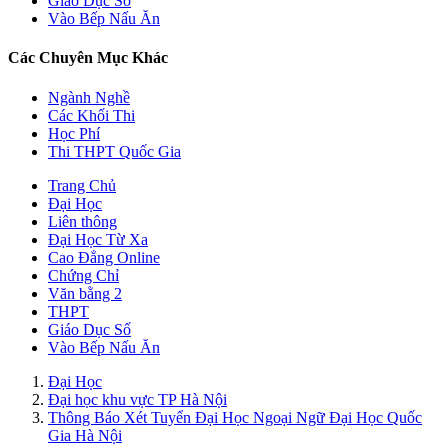
Giáo Dục Số
Vào Bếp Nấu Ăn
Các Chuyên Mục Khác
Ngành Nghề
Các Khối Thi
Học Phí
Thi THPT Quốc Gia
Trang Chủ
Đại Học
Liên thông
Đại Học Từ Xa
Cao Đẳng Online
Chứng Chỉ
Văn bằng 2
THPT
Giáo Dục Số
Vào Bếp Nấu Ăn
Đại Học
Đại học khu vực TP Hà Nội
Thông Báo Xét Tuyển Đại Học Ngoại Ngữ Đại Học Quốc
Gia Hà Nội