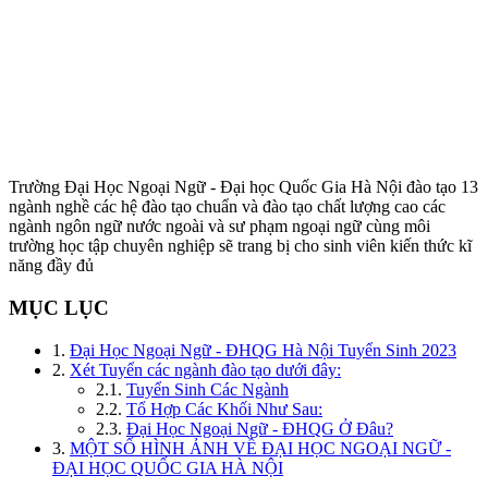
Trường Đại Học Ngoại Ngữ - Đại học Quốc Gia Hà Nội đào tạo 13
ngành nghề các hệ đào tạo chuẩn và đào tạo chất lượng cao các
ngành ngôn ngữ nước ngoài và sư phạm ngoại ngữ cùng môi
trường học tập chuyên nghiệp sẽ trang bị cho sinh viên kiến thức kĩ
năng đầy đủ
MỤC LỤC
1.
Đại Học Ngoại Ngữ - ĐHQG Hà Nội Tuyển Sinh 2023
2.
Xét Tuyển các ngành đào tạo dưới đây:
2.1.
Tuyển Sinh Các Ngành
2.2.
Tổ Hợp Các Khối Như Sau:
2.3.
Đại Học Ngoại Ngữ - ĐHQG Ở Đâu?
3.
MỘT SỐ HÌNH ẢNH VỀ ĐẠI HỌC NGOẠI NGỮ -
ĐẠI HỌC QUỐC GIA HÀ NỘI