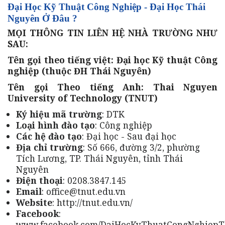
Đại Học Kỹ Thuật Công Nghiệp - Đại Học Thái
Nguyên Ở Đâu ?
MỌI THÔNG TIN LIÊN HỆ NHÀ TRƯỜNG NHƯ
SAU:
Tên gọi theo tiếng việt: Đại học Kỹ thuật Công
nghiệp (thuộc ĐH Thái Nguyên)
Tên gọi Theo tiếng Anh: Thai Nguyen
University of Technology (TNUT)
Ký hiệu mã trường
: DTK
Loại hình đào tạo
: Công nghiệp
Các hệ đào tạo
: Đại học - Sau đại học
Địa chỉ trường
: Số 666, đường 3/2, phường
Tích Lương, TP. Thái Nguyên, tỉnh Thái
Nguyên
Điện thoại
: 0208.3847.145
Email
: office@tnut.edu.vn
Website
: http://tnut.edu.vn/
Facebook
:
www.facebook.com/DaiHocKyThuatCongNghiepT