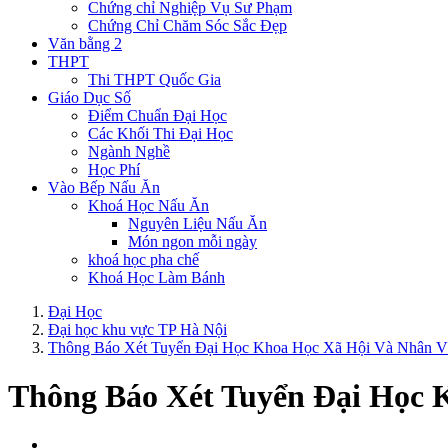
Chứng chỉ Nghiệp Vụ Sư Phạm
Chứng Chỉ Chăm Sóc Sắc Đẹp
Văn bằng 2
THPT
Thi THPT Quốc Gia
Giáo Dục Số
Điểm Chuẩn Đại Học
Các Khối Thi Đại Học
Ngành Nghề
Học Phí
Vào Bếp Nấu Ăn
Khoá Học Nấu Ăn
Nguyên Liệu Nấu Ăn
Món ngon mỗi ngày
khoá học pha chế
Khoá Học Làm Bánh
Đại Học
Đại học khu vực TP Hà Nội
Thông Báo Xét Tuyển Đại Học Khoa Học Xã Hội Và Nhân V
Thông Báo Xét Tuyển Đại Học 