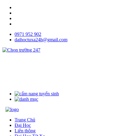
0971 952 902
daihoctuxa24h@gmail.com
Trang Chủ
Đại Học
Liên thông