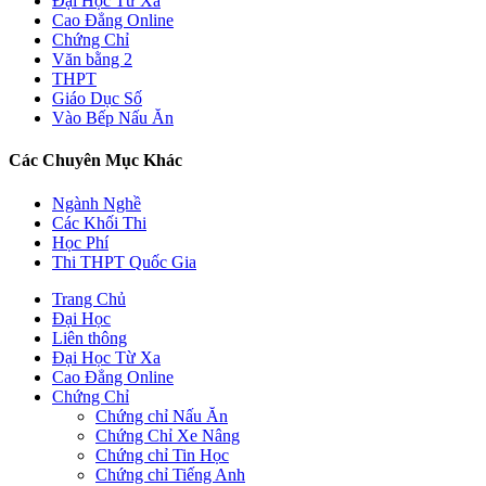
Đại Học Từ Xa
Cao Đẳng Online
Chứng Chỉ
Văn bằng 2
THPT
Giáo Dục Số
Vào Bếp Nấu Ăn
Các Chuyên Mục Khác
Ngành Nghề
Các Khối Thi
Học Phí
Thi THPT Quốc Gia
Trang Chủ
Đại Học
Liên thông
Đại Học Từ Xa
Cao Đẳng Online
Chứng Chỉ
Chứng chỉ Nấu Ăn
Chứng Chỉ Xe Nâng
Chứng chỉ Tin Học
Chứng chỉ Tiếng Anh