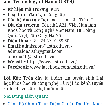
and Technology of Hanoi (USTH)
Ký hiệu mã trường
: KCN
Loại hình đào tạo
: Công lập
Các hệ đào tạo
: Đại học - Thạc sĩ - Tiến sĩ
Địa chỉ trường
: Tòa nhà A21, Viện Hàn lâm
Khoa học và Công nghệ Việt Nam, 18 Hoàng
Quốc Việt, Cầu Giấy, Hà Nội
Điện thoại
: +84-24 37 91 69 60
Email
: admission@usth.edu.vn -
admission.usth@gmail.com -
officeusth@usth.edu.vn
Website
: https://www.usth.edu.vn/
Facebook
: www.facebook.com/usth.edu.vn/
Lời Kết
: Trên đây là thông tin tuyển sinh Đại
học khoa học và công nghệ Hà Nội do kênh tuyển
sinh 24h.vn cập nhật mới nhất.
Nội Dung Liên Quan:
Công Bố Chính Thức Điểm Chuẩn Đại Học Khoa