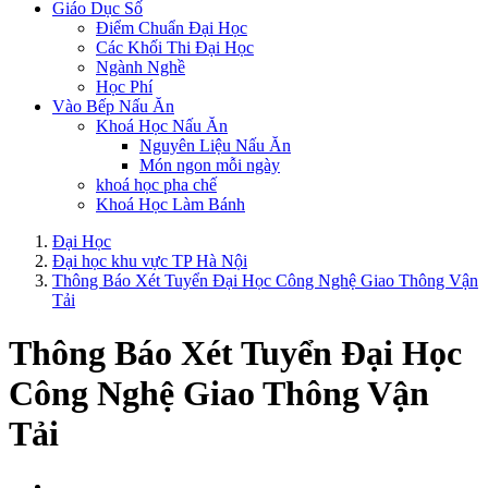
Giáo Dục Số
Điểm Chuẩn Đại Học
Các Khối Thi Đại Học
Ngành Nghề
Học Phí
Vào Bếp Nấu Ăn
Khoá Học Nấu Ăn
Nguyên Liệu Nấu Ăn
Món ngon mỗi ngày
khoá học pha chế
Khoá Học Làm Bánh
Đại Học
Đại học khu vực TP Hà Nội
Thông Báo Xét Tuyển Đại Học Công Nghệ Giao Thông Vận
Tải
Thông Báo Xét Tuyển Đại Học
Công Nghệ Giao Thông Vận
Tải