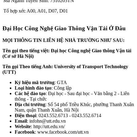
Mã Ngành Tuyển Sinh: 7510205TN
Tổ hợp xét: A00, A01, D07, D01
Đại Học Công Nghệ Giao Thông Vận Tải Ở Đâu
MỌI THÔNG TIN LIÊN HỆ NHÀ TRƯỜNG NHƯ SAU:
Tên gọi theo tiếng việt: Đại học Công nghệ Giao thông Vận tải
(Cơ sở Hà Nội)
Tên gọi Theo tiếng Anh: University of Transport Technology
(UTT)
Ký hiệu mã trường
: GTA
Loại hình đào tạo
: Công lập
Các hệ đào tạo
: Đại học - Sau đại học - Văn bằng 2 - Liên
thông - Tại chức
Địa chỉ trường
: Số 54 phố Triều Khúc, phường Thanh Xuân
Nam, quận Thanh Xuân, Hà Nội
Điện thoại
: 0243.552.6713 - 0243.552.6714
Email
: infohn@utt.edu.vn
Website
: http://utt.edu.vn/
Facebook
: www.facebook.com/utt.vn