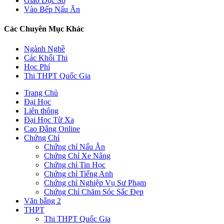
Giáo Dục Số
Vào Bếp Nấu Ăn
Các Chuyên Mục Khác
Ngành Nghề
Các Khối Thi
Học Phí
Thi THPT Quốc Gia
Trang Chủ
Đại Học
Liên thông
Đại Học Từ Xa
Cao Đẳng Online
Chứng Chỉ
Chứng chỉ Nấu Ăn
Chứng Chỉ Xe Nâng
Chứng chỉ Tin Học
Chứng chỉ Tiếng Anh
Chứng chỉ Nghiệp Vụ Sư Phạm
Chứng Chỉ Chăm Sóc Sắc Đẹp
Văn bằng 2
THPT
Thi THPT Quốc Gia