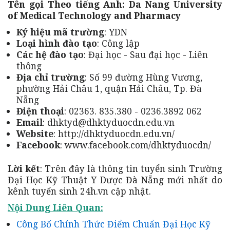
Tên gọi Theo tiếng Anh: Da Nang University
of Medical Technology and Pharmacy
Ký hiệu mã trường
: YDN
Loại hình đào tạo
: Công lập
Các hệ đào tạo
: Đại học - Sau đại học - Liên
thông
Địa chỉ trường
: Số 99 đường Hùng Vương,
phường Hải Châu 1, quận Hải Châu, Tp. Đà
Nẵng
Điện thoại
: 02363. 835.380 - 0236.3892 062
Email
: dhktyd@dhktyduocdn.edu.vn
Website
: http://dhktyduocdn.edu.vn/
Facebook
: www.facebook.com/dhktyduocdn/
Lời kết
: Trên đây là thông tin tuyển sinh Trường
Đại Học Kỹ Thuật Y Dược Đà Nẵng mới nhất do
kênh tuyển sinh 24h.vn cập nhật.
Nội Dung Liên Quan:
Công Bố Chính Thức Điểm Chuẩn Đại Học Kỹ