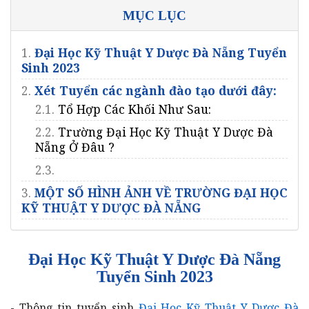
MỤC LỤC
1.
Đại Học Kỹ Thuật Y Dược Đà Nẵng Tuyển
Sinh 2023
2.
Xét Tuyển các ngành đào tạo dưới đây:
2.1.
Tổ Hợp Các Khối Như Sau:
2.2.
Trường Đại Học Kỹ Thuật Y Dược Đà
Nẵng Ở Đâu ?
2.3.
3.
MỘT SỐ HÌNH ẢNH VỀ TRƯỜNG ĐẠI HỌC
KỸ THUẬT Y DƯỢC ĐÀ NẴNG
Đại Học Kỹ Thuật Y Dược Đà Nẵng
Tuyển Sinh 2023
- Thông tin tuyển sinh
Đại Học Kỹ Thuật Y Dược Đà