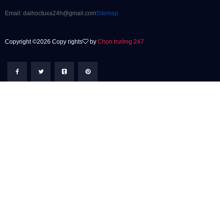
Email: daihoctuxa24h@gmail.com
Sitemap
Copyright ©2026 Copy rights
by
Chọn trường 247