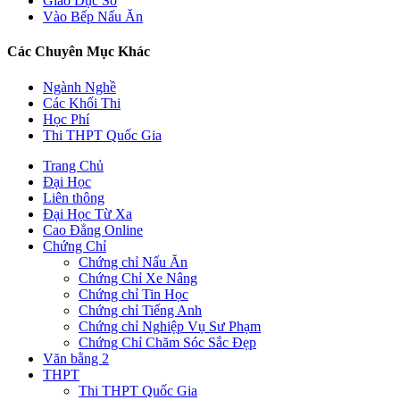
Giáo Dục Số
Vào Bếp Nấu Ăn
Các Chuyên Mục Khác
Ngành Nghề
Các Khối Thi
Học Phí
Thi THPT Quốc Gia
Trang Chủ
Đại Học
Liên thông
Đại Học Từ Xa
Cao Đẳng Online
Chứng Chỉ
Chứng chỉ Nấu Ăn
Chứng Chỉ Xe Nâng
Chứng chỉ Tin Học
Chứng chỉ Tiếng Anh
Chứng chỉ Nghiệp Vụ Sư Phạm
Chứng Chỉ Chăm Sóc Sắc Đẹp
Văn bằng 2
THPT
Thi THPT Quốc Gia