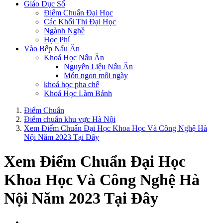
Giáo Dục Số
Điểm Chuẩn Đại Học
Các Khối Thi Đại Học
Ngành Nghề
Học Phí
Vào Bếp Nấu Ăn
Khoá Học Nấu Ăn
Nguyên Liệu Nấu Ăn
Món ngon mỗi ngày
khoá học pha chế
Khoá Học Làm Bánh
Điểm Chuẩn
Điểm chuẩn khu vực Hà Nội
Xem Điểm Chuẩn Đại Học Khoa Học Và Công Nghệ Hà
Nội Năm 2023 Tại Đây
Xem Điểm Chuẩn Đại Học
Khoa Học Và Công Nghệ Hà
Nội Năm 2023 Tại Đây