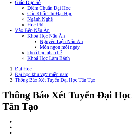
Giáo Dục Số
Điểm Chuẩn Đại Học
Các Khối Thi Đại Học
Ngành Nghề
Học Phí
Vào Bếp Nấu Ăn
Khoá Học Nấu Ăn
Nguyên Liệu Nấu Ăn
Món ngon mỗi ngày
khoá học pha chế
Khoá Học Làm Bánh
Đại Học
Đại học khu vực miền nam
Thông Báo Xét Tuyển Đại Học Tân Tạo
Thông Báo Xét Tuyển Đại Học
Tân Tạo