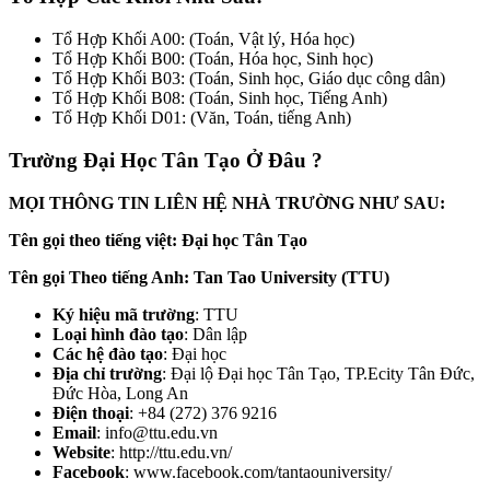
Tổ Hợp Khối A00: (Toán, Vật lý, Hóa học)
Tổ Hợp Khối B00: (Toán, Hóa học, Sinh học)
Tổ Hợp Khối B03: (Toán, Sinh học, Giáo dục công dân)
Tổ Hợp Khối B08: (Toán, Sinh học, Tiếng Anh)
Tổ Hợp Khối D01: (Văn, Toán, tiếng Anh)
Trường Đại Học Tân Tạo Ở Đâu ?
MỌI THÔNG TIN LIÊN HỆ NHÀ TRƯỜNG NHƯ SAU:
Tên gọi theo tiếng việt: Đại học Tân Tạo
Tên gọi Theo tiếng Anh: Tan Tao University (TTU)
Ký hiệu mã trường
: TTU
Loại hình đào tạo
: Dân lập
Các hệ đào tạo
: Đại học
Địa chỉ trường
: Đại lộ Đại học Tân Tạo, TP.Ecity Tân Đức,
Đức Hòa, Long An
Điện thoại
: +84 (272) 376 9216
Email
: info@ttu.edu.vn
Website
: http://ttu.edu.vn/
Facebook
: www.facebook.com/tantaouniversity/