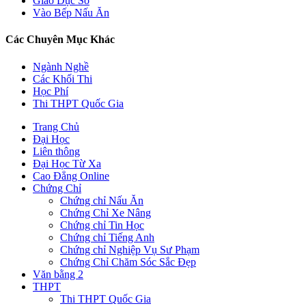
Giáo Dục Số
Vào Bếp Nấu Ăn
Các Chuyên Mục Khác
Ngành Nghề
Các Khối Thi
Học Phí
Thi THPT Quốc Gia
Trang Chủ
Đại Học
Liên thông
Đại Học Từ Xa
Cao Đẳng Online
Chứng Chỉ
Chứng chỉ Nấu Ăn
Chứng Chỉ Xe Nâng
Chứng chỉ Tin Học
Chứng chỉ Tiếng Anh
Chứng chỉ Nghiệp Vụ Sư Phạm
Chứng Chỉ Chăm Sóc Sắc Đẹp
Văn bằng 2
THPT
Thi THPT Quốc Gia