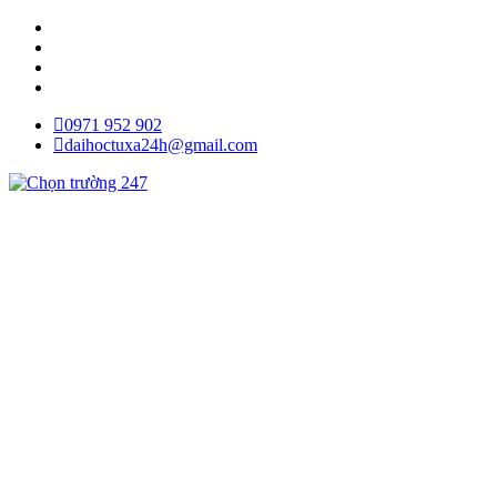
0971 952 902
daihoctuxa24h@gmail.com