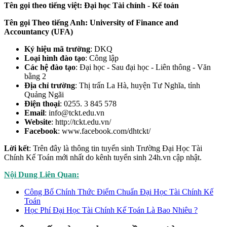
Tên gọi theo tiếng việt: Đại học Tài chính - Kế toán
Tên gọi Theo tiếng Anh: University of Finance and
Accountancy (UFA)
Ký hiệu mã trường
: DKQ
Loại hình đào tạo
: Công lập
Các hệ đào tạo
: Đại học - Sau đại học - Liên thông - Văn
bằng 2
Địa chỉ trường
: Thị trấn La Hà, huyện Tư Nghĩa, tỉnh
Quảng Ngãi
Điện thoại
: 0255. 3 845 578
Email
: info@tckt.edu.vn
Website
: http://tckt.edu.vn/
Facebook
: www.facebook.com/dhtckt/
Lời kết
: Trên đây là thông tin tuyển sinh Trường Đại Học Tài
Chính Kế Toán mới nhất do kênh tuyển sinh 24h.vn cập nhật.
Nội Dung Liên Quan:
Công Bố Chính Thức Điểm Chuẩn Đại Học Tài Chính Kế
Toán
Học Phí Đại Học Tài Chính Kế Toán Là Bao Nhiêu ?