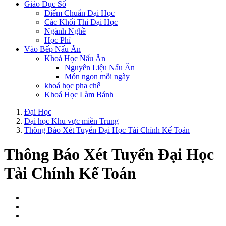
Giáo Dục Số
Điểm Chuẩn Đại Học
Các Khối Thi Đại Học
Ngành Nghề
Học Phí
Vào Bếp Nấu Ăn
Khoá Học Nấu Ăn
Nguyên Liệu Nấu Ăn
Món ngon mỗi ngày
khoá học pha chế
Khoá Học Làm Bánh
Đại Học
Đại học Khu vực miền Trung
Thông Báo Xét Tuyển Đại Học Tài Chính Kế Toán
Thông Báo Xét Tuyển Đại Học
Tài Chính Kế Toán