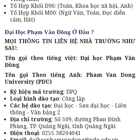
Tổ Hợp Khối D96: (Toán, Khoa học xã hội, Anh)
Tổ Hợp Khối M00: (Ngữ Văn, Toán, Đọc diễn
cảm, Hát)
Đại Học Phạm Văn Đồng Ở Đâu ?
MỌI THÔNG TIN LIÊN HỆ NHÀ TRƯỜNG NHƯ
SAU:
Tên gọi theo tiếng việt: Đại học Phạm Văn
Đồng
Tên gọi Theo tiếng Anh: Pham Van Dong
University (PDU)
Ký hiệu mã trường
: DPQ
Loại hình đào tạo
: Công lập
Các hệ đào tạo
: Đại học - Sau đại học - Liên
thông - Văn bằng 2
Địa chỉ trường
: Số 509, đường Phan Đình
Phùng, TP. Quảng Ngãi, tỉnh Quảng Ngãi
Điện thoại
: 0255 38204041
Email
: daihocphamvandong@pdu.edu.vn