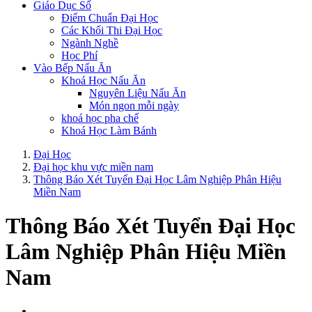
Giáo Dục Số
Điểm Chuẩn Đại Học
Các Khối Thi Đại Học
Ngành Nghề
Học Phí
Vào Bếp Nấu Ăn
Khoá Học Nấu Ăn
Nguyên Liệu Nấu Ăn
Món ngon mỗi ngày
khoá học pha chế
Khoá Học Làm Bánh
Đại Học
Đại học khu vực miền nam
Thông Báo Xét Tuyển Đại Học Lâm Nghiệp Phân Hiệu
Miền Nam
Thông Báo Xét Tuyển Đại Học
Lâm Nghiệp Phân Hiệu Miền
Nam