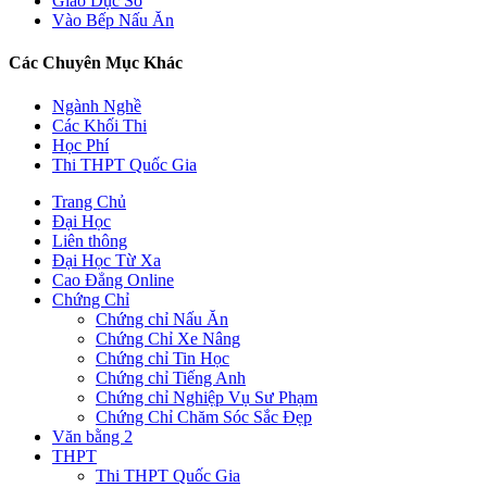
Giáo Dục Số
Vào Bếp Nấu Ăn
Các Chuyên Mục Khác
Ngành Nghề
Các Khối Thi
Học Phí
Thi THPT Quốc Gia
Trang Chủ
Đại Học
Liên thông
Đại Học Từ Xa
Cao Đẳng Online
Chứng Chỉ
Chứng chỉ Nấu Ăn
Chứng Chỉ Xe Nâng
Chứng chỉ Tin Học
Chứng chỉ Tiếng Anh
Chứng chỉ Nghiệp Vụ Sư Phạm
Chứng Chỉ Chăm Sóc Sắc Đẹp
Văn bằng 2
THPT
Thi THPT Quốc Gia