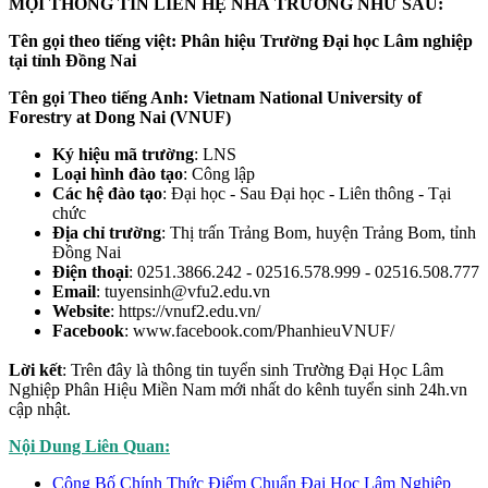
MỌI THÔNG TIN LIÊN HỆ NHÀ TRƯỜNG NHƯ SAU:
Tên gọi theo tiếng việt: Phân hiệu Trường Đại học Lâm nghiệp
tại tỉnh Đồng Nai
Tên gọi Theo tiếng Anh: Vietnam National University of
Forestry at Dong Nai (VNUF)
Ký hiệu mã trường
: LNS
Loại hình đào tạo
: Công lập
Các hệ đào tạo
: Đại học - Sau Đại học - Liên thông - Tại
chức
Địa chỉ trường
: Thị trấn Trảng Bom, huyện Trảng Bom, tỉnh
Đồng Nai
Điện thoại
: 0251.3866.242 - 02516.578.999 - 02516.508.777
Email
: tuyensinh@vfu2.edu.vn
Website
: https://vnuf2.edu.vn/
Facebook
: www.facebook.com/PhanhieuVNUF/
Lời kết
: Trên đây là thông tin tuyển sinh Trường Đại Học Lâm
Nghiệp Phân Hiệu Miền Nam mới nhất do kênh tuyển sinh
24h.vn
cập nhật.
Nội Dung Liên Quan:
Công Bố Chính Thức Điểm Chuẩn Đại Học Lâm Nghiệp