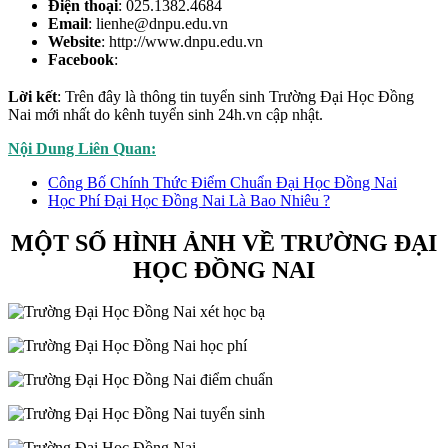
Điện thoại
: 025.1382.4684
Email
: lienhe@dnpu.edu.vn
Website
: http://www.dnpu.edu.vn
Facebook
:
Lời kết
: Trên đây là thông tin tuyển sinh Trường Đại Học Đồng
Nai mới nhất do kênh tuyển sinh
24h.vn
cập nhật.
Nội Dung Liên Quan:
Công Bố Chính Thức Điểm Chuẩn Đại Học Đồng Nai
Học Phí Đại Học Đồng Nai Là Bao Nhiêu ?
MỘT SỐ HÌNH ẢNH VỀ TRƯỜNG ĐẠI
HỌC ĐỒNG NAI