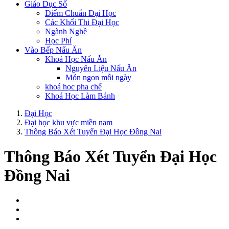
Giáo Dục Số
Điểm Chuẩn Đại Học
Các Khối Thi Đại Học
Ngành Nghề
Học Phí
Vào Bếp Nấu Ăn
Khoá Học Nấu Ăn
Nguyên Liệu Nấu Ăn
Món ngon mỗi ngày
khoá học pha chế
Khoá Học Làm Bánh
Đại Học
Đại học khu vực miền nam
Thông Báo Xét Tuyển Đại Học Đồng Nai
Thông Báo Xét Tuyển Đại Học
Đồng Nai