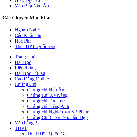
Giáo Dục Số
Vào Bếp Nấu Ăn
Các Chuyên Mục Khác
Ngành Nghề
Các Khối Thi
Học Phí
Thi THPT Quốc Gia
Trang Chủ
Đại Học
Liên thông
Đại Học Từ Xa
Cao Đẳng Online
Chứng Chỉ
Chứng chỉ Nấu Ăn
Chứng Chỉ Xe Nâng
Chứng chỉ Tin Học
Chứng chỉ Tiếng Anh
Chứng chỉ Nghiệp Vụ Sư Phạm
Chứng Chỉ Chăm Sóc Sắc Đẹp
Văn bằng 2
THPT
Thi THPT Quốc Gia