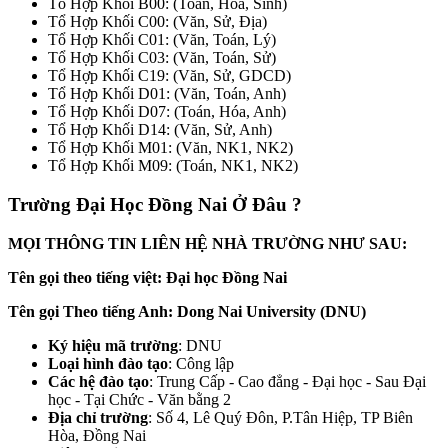
Tổ Hợp Khối B00: (Toán, Hóa, Sinh)
Tổ Hợp Khối C00: (Văn, Sử, Địa)
Tổ Hợp Khối C01: (Văn, Toán, Lý)
Tổ Hợp Khối C03: (Văn, Toán, Sử)
Tổ Hợp Khối C19: (Văn, Sử, GDCD)
Tổ Hợp Khối D01: (Văn, Toán, Anh)
Tổ Hợp Khối D07: (Toán, Hóa, Anh)
Tổ Hợp Khối D14: (Văn, Sử, Anh)
Tổ Hợp Khối M01: (Văn, NK1, NK2)
Tổ Hợp Khối M09: (Toán, NK1, NK2)
Trường Đại Học Đồng Nai Ở Đâu ?
MỌI THÔNG TIN LIÊN HỆ NHÀ TRƯỜNG NHƯ SAU:
Tên gọi theo tiếng việt: Đại học Đồng Nai
Tên gọi Theo tiếng Anh: Dong Nai University (DNU)
Ký hiệu mã trường
: DNU
Loại hình đào tạo
: Công lập
Các hệ đào tạo
: Trung Cấp - Cao đẳng - Đại học - Sau Đại
học - Tại Chức - Văn bằng 2
Địa chỉ trường
: Số 4, Lê Quý Đôn, P.Tân Hiệp, TP Biên
Hòa, Đồng Nai