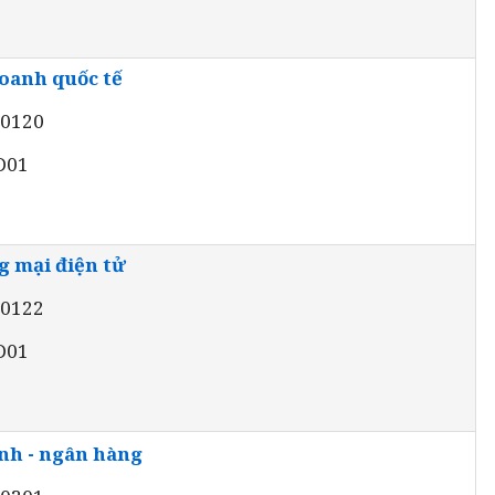
oanh quốc tế
40120
 D01
 mại điện tử
40122
 D01
ính - ngân hàng