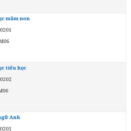
dục mầm non
40201
 M06
c tiểu học
40202
 M06
ngữ Anh
20201