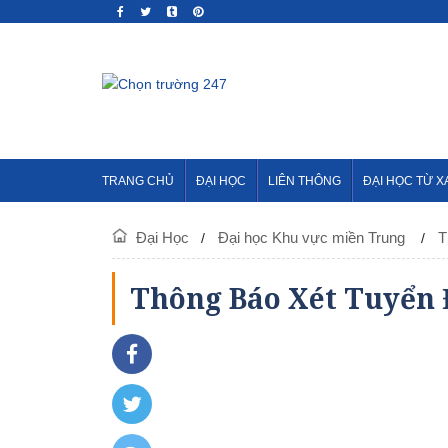
TRANG CHỦ
ĐẠI HỌC
LIÊN THÔNG
ĐẠI HỌC TỪ X
Đại Học
Đại học Khu vực miền Trung
T
Thông Báo Xét Tuyển 