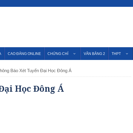
A
CAO ĐẲNG ONLINE
CHỨNG CHỈ
VĂN BẰNG 2
THPT
hông Báo Xét Tuyển Đại Học Đông Á
Đại Học Đông Á