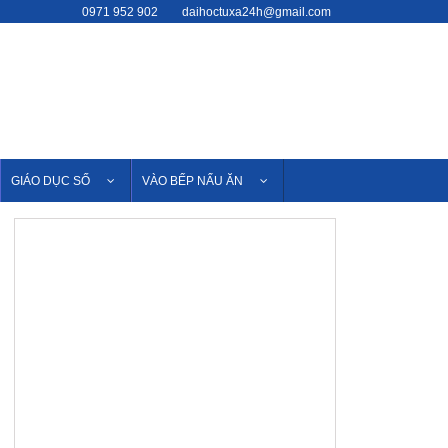
0971 952 902
daihoctuxa24h@gmail.com
GIÁO DỤC SỐ
VÀO BẾP NẤU ĂN