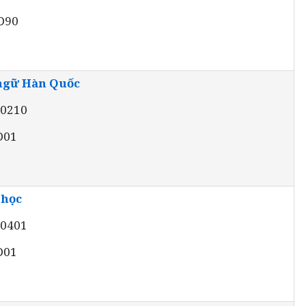
 D90
ngữ Hàn Quốc
20210
 D01
 học
10401
 D01