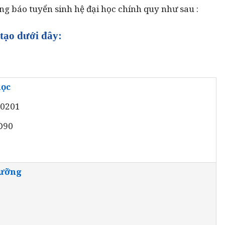
ng báo tuyển sinh hệ đại học chính quy như sau :
tạo dưới đây:
học
20201
 D90
dưỡng