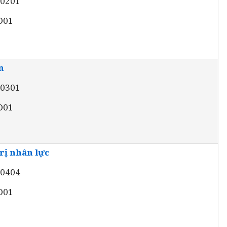
40201
 D01
n
40301
 D01
rị nhân lực
40404
 D01