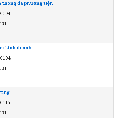
 thông đa phương tiện
20104
 D01
rị kinh doanh
40104
 D01
ting
40115
 D01