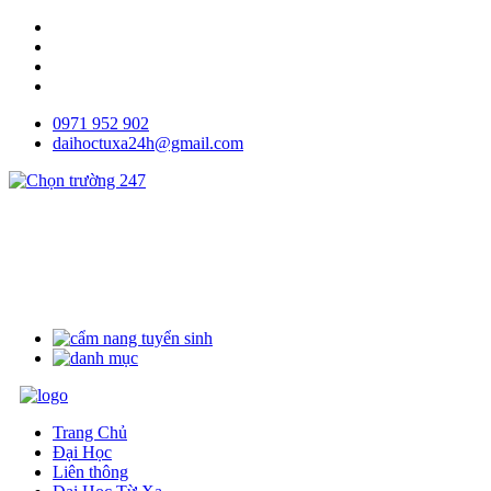
0971 952 902
daihoctuxa24h@gmail.com
Trang Chủ
Đại Học
Liên thông