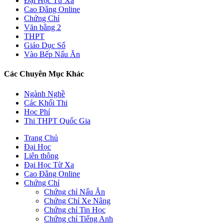
Đại Học Từ Xa
Cao Đẳng Online
Chứng Chỉ
Văn bằng 2
THPT
Giáo Dục Số
Vào Bếp Nấu Ăn
Các Chuyên Mục Khác
Ngành Nghề
Các Khối Thi
Học Phí
Thi THPT Quốc Gia
Trang Chủ
Đại Học
Liên thông
Đại Học Từ Xa
Cao Đẳng Online
Chứng Chỉ
Chứng chỉ Nấu Ăn
Chứng Chỉ Xe Nâng
Chứng chỉ Tin Học
Chứng chỉ Tiếng Anh