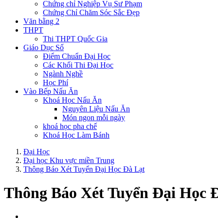
Chứng chỉ Nghiệp Vụ Sư Phạm
Chứng Chỉ Chăm Sóc Sắc Đẹp
Văn bằng 2
THPT
Thi THPT Quốc Gia
Giáo Dục Số
Điểm Chuẩn Đại Học
Các Khối Thi Đại Học
Ngành Nghề
Học Phí
Vào Bếp Nấu Ăn
Khoá Học Nấu Ăn
Nguyên Liệu Nấu Ăn
Món ngon mỗi ngày
khoá học pha chế
Khoá Học Làm Bánh
Đại Học
Đại học Khu vực miền Trung
Thông Báo Xét Tuyển Đại Học Đà Lạt
Thông Báo Xét Tuyển Đại Học 