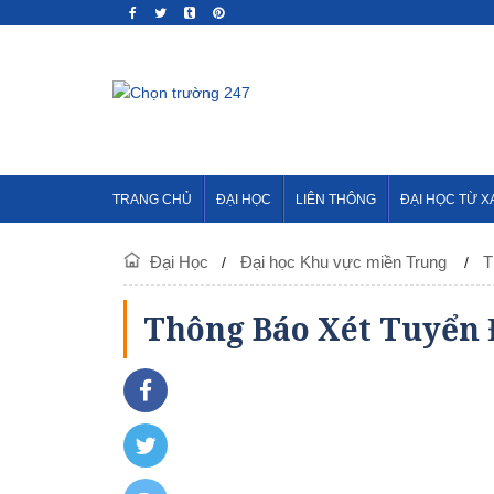
TRANG CHỦ
ĐẠI HỌC
LIÊN THÔNG
ĐẠI HỌC TỪ X
Đại Học
Đại học Khu vực miền Trung
T
Thông Báo Xét Tuyển 