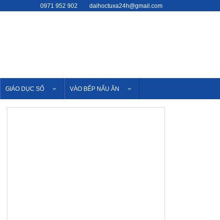
0971 952 902
daihoctuxa24h@gmail.com
GIÁO DỤC SỐ
VÀO BẾP NẤU ĂN