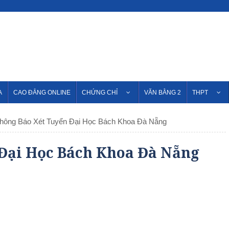
A
CAO ĐẲNG ONLINE
CHỨNG CHỈ
VĂN BẰNG 2
THPT
hông Báo Xét Tuyển Đại Học Bách Khoa Đà Nẵng
Đại Học Bách Khoa Đà Nẵng