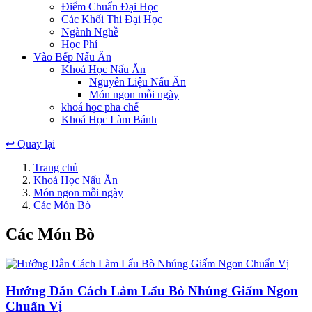
Điểm Chuẩn Đại Học
Các Khối Thi Đại Học
Ngành Nghề
Học Phí
Vào Bếp Nấu Ăn
Khoá Học Nấu Ăn
Nguyên Liệu Nấu Ăn
Món ngon mỗi ngày
khoá học pha chế
Khoá Học Làm Bánh
↩
Quay lại
Trang chủ
Khoá Học Nấu Ăn
Món ngon mỗi ngày
Các Món Bò
Các Món Bò
Hướng Dẫn Cách Làm Lẩu Bò Nhúng Giấm Ngon
Chuẩn Vị