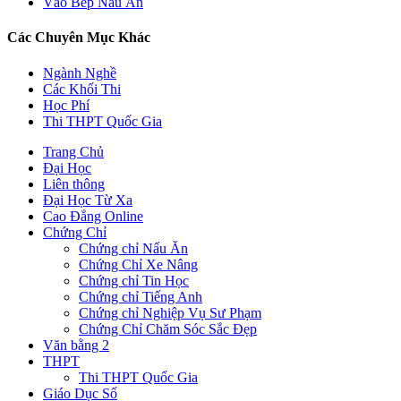
Vào Bếp Nấu Ăn
Các Chuyên Mục Khác
Ngành Nghề
Các Khối Thi
Học Phí
Thi THPT Quốc Gia
Trang Chủ
Đại Học
Liên thông
Đại Học Từ Xa
Cao Đẳng Online
Chứng Chỉ
Chứng chỉ Nấu Ăn
Chứng Chỉ Xe Nâng
Chứng chỉ Tin Học
Chứng chỉ Tiếng Anh
Chứng chỉ Nghiệp Vụ Sư Phạm
Chứng Chỉ Chăm Sóc Sắc Đẹp
Văn bằng 2
THPT
Thi THPT Quốc Gia
Giáo Dục Số